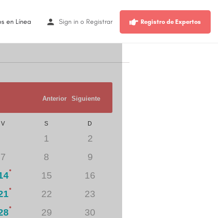
os en Línea
Sign in
o
Registrar
Registro de Expertos
No hay tiempo disponible pa
Anterior
Siguiente
V
S
D
1
2
7
8
9
14
15
16
21
22
23
28
29
30