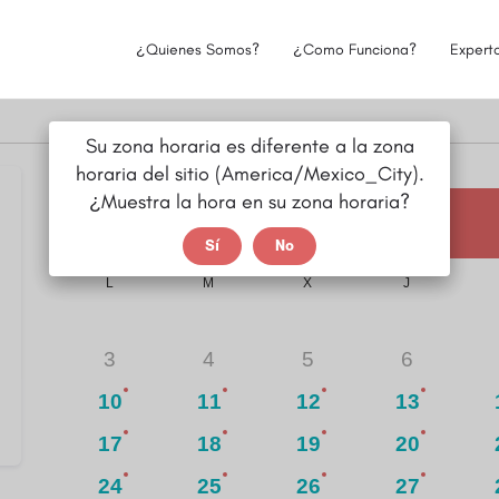
¿Quienes Somos?
¿Como Funciona?
Expert
Su zona horaria es diferente a la zona
horaria del sitio (America/Mexico_City).
¿Muestra la hora en su zona horaria?
agosto
2026
Sí
No
L
M
X
J
3
4
5
6
10
11
12
13
17
18
19
20
24
25
26
27