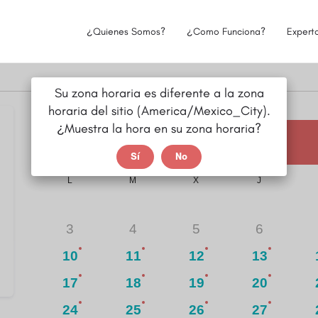
¿Quienes Somos?
¿Como Funciona?
Expert
Su zona horaria es diferente a la zona
horaria del sitio (America/Mexico_City).
¿Muestra la hora en su zona horaria?
agosto
2026
Sí
No
L
M
X
J
3
4
5
6
10
11
12
13
17
18
19
20
24
25
26
27