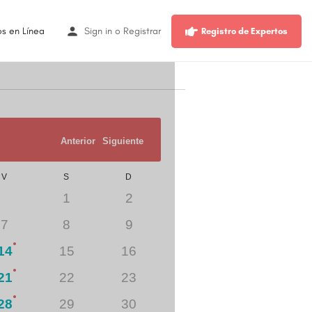
os en Línea
Sign in
o
Registrar
Registro de Expertos
No hay tiempo disponible pa
Anterior
Siguiente
V
S
D
1
2
7
8
9
14
15
16
21
22
23
28
29
30