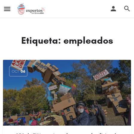
Etiqueta:
empleados
OCT
06