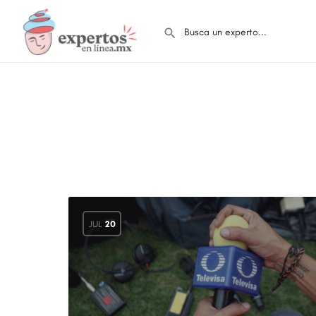
JUL
20