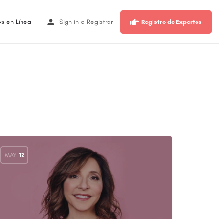
os en Línea
Sign in
o
Registrar
Registro de Expertos
MAY
12