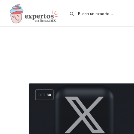
OCT
30