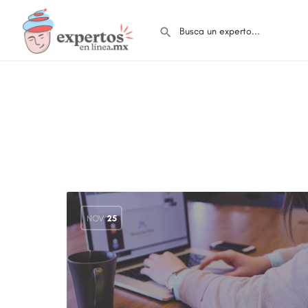
NOV
25