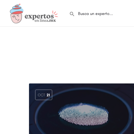
OCT
21