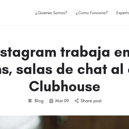
¿Quienes Somos?
¿Como Funciona?
Expert
nstagram trabaja en
, salas de chat al 
Clubhouse
Blog
Mar
09
Share post