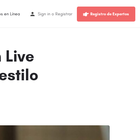
os en Línea
Sign in
o
Registrar
Registro de Expertos
 Live
estilo