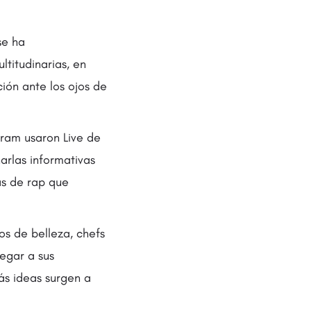
se ha
ltitudinarias, en
ión ante los ojos de
gram usaron Live de
arlas informativas
as de rap que
os de belleza, chefs
legar a sus
s ideas surgen a