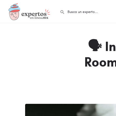
🗣 I
Rooms