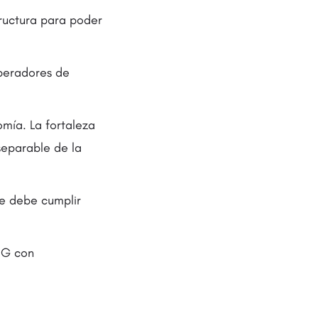
ructura para poder
operadores de
omía. La fortaleza
nseparable de la
e debe cumplir
5G con