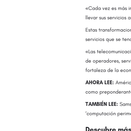
«Cada vez es más im
llevar sus servicios
Estas transformacio
servicios que se ten
«Las telecomunicaci
de operadores, servi
fortaleza de la eco
AHORA LEE:
América
como preponderante
TAMBIÉN LEE:
Samsu
‘computación perime
Descubre más 