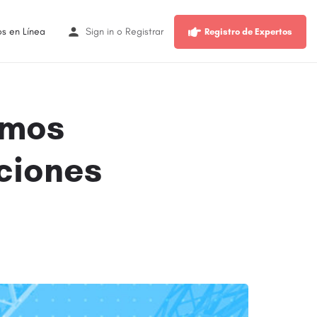
os en Línea
Sign in
o
Registrar
Registro de Expertos
emos
ciones