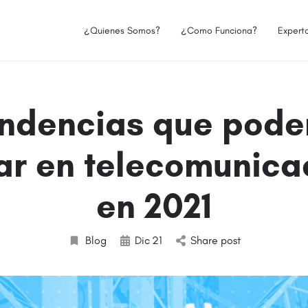
¿Quienes Somos?
¿Como Funciona?
Expert
endencias que pod
ar en telecomunica
en 2021
Blog
Dic
21
Share post