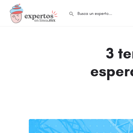
3 t
esper