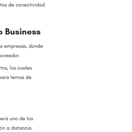
ntos de conectividad
to Business
las empresas, donde
roveedor.
os, los cuales
 para temas de
será uno de los
n a distancia.