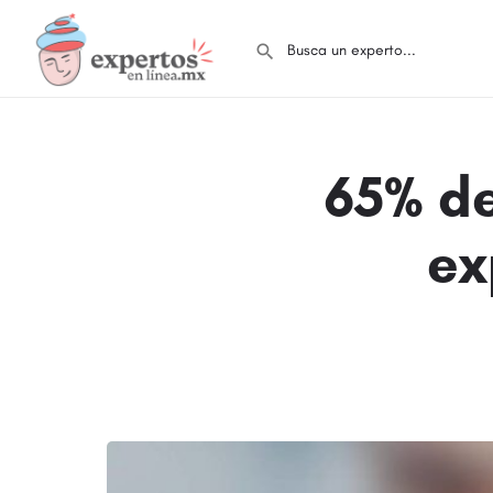
65% de
ex