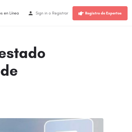
os en Línea
Sign in
o
Registrar
Registro de Expertos
 estado
 de