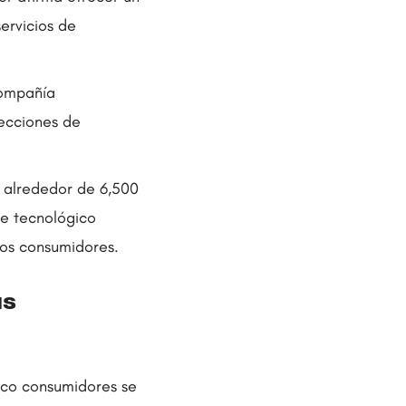
ervicios de
compañía
fecciones de
s alrededor de 6,500
te tecnológico
los consumidores.
ás
inco consumidores se