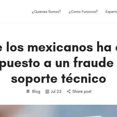
¿Quienes Somos?
¿Como Funciona?
Expert
 los mexicanos ha
puesto a un fraude
soporte técnico
Blog
Jul
22
Share post