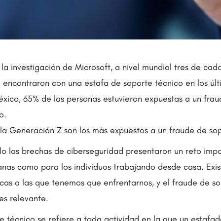
a investigación de Microsoft, a nivel mundial tres de cad
 encontraron con una estafa de soporte técnico en los últ
éxico, 65% de las personas estuvieron expuestas a un frau
o.
y la Generación Z son los más expuestos a un fraude de so
o las brechas de ciberseguridad presentaron un reto imp
nas como para los individuos trabajando desde casa. Exist
as a las que tenemos que enfrentarnos, y el fraude de so
s relevante.
e técnico se refiere a toda actividad en la que un estafad