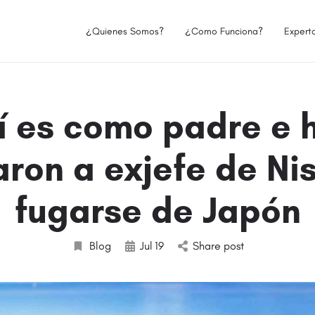
¿Quienes Somos?
¿Como Funciona?
Expert
í es como padre e h
ron a exjefe de Ni
fugarse de Japón
Blog
Jul
19
Share post