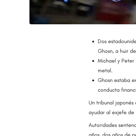
Dos estadounide
Ghosn, a huir d
Michael y Peter
metal.
Ghosn estaba en
conducta financ
Un tribunal japonés
ayudar al exjefe de
Autoridades sentenc
años, dos años de pr