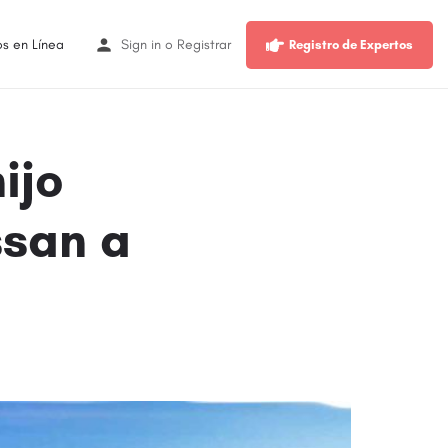
os en Línea
Sign in
o
Registrar
Registro de Expertos
ijo
ssan a