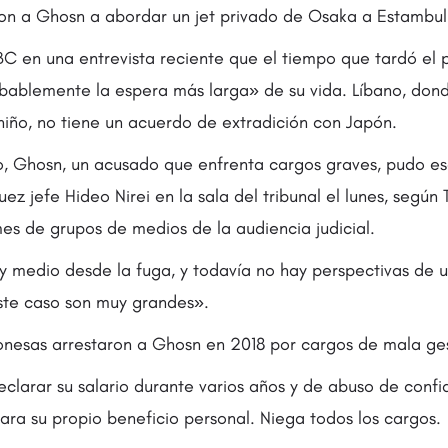
n a Ghosn a abordar un jet privado de Osaka a Estambul 
BBC en una entrevista reciente que el tiempo que tardó el 
bablemente la espera más larga» de su vida. Líbano, don
iño, no tiene un acuerdo de extradición con Japón.
, Ghosn, un acusado que enfrenta cargos graves, pudo es
juez jefe Hideo Nirei en la sala del tribunal el lunes, segú
mes de grupos de medios de la audiencia judicial.
 medio desde la fuga, y todavía no hay perspectivas de un
ste caso son muy grandes».
onesas arrestaron a Ghosn en 2018 por cargos de mala ges
clarar su salario durante varios años y de abuso de confian
para su propio beneficio personal. Niega todos los cargos.