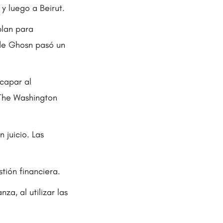
y luego a Beirut.
plan para
de Ghosn pasó un
capar al
n The Washington
 juicio. Las
tión financiera.
za, al utilizar las