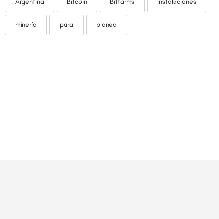
Argentina
Bitcoin
Bitfarms
instalaciones
minería
para
planea