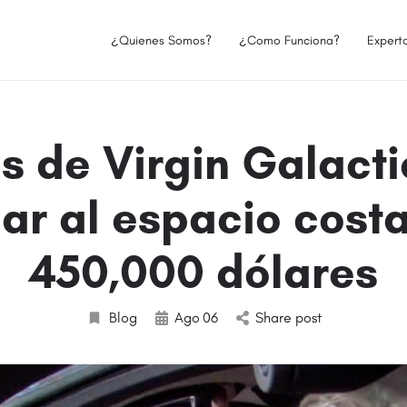
¿Quienes Somos?
¿Como Funciona?
Expert
s de Virgin Galact
jar al espacio cost
450,000 dólares
Blog
Ago
06
Share post