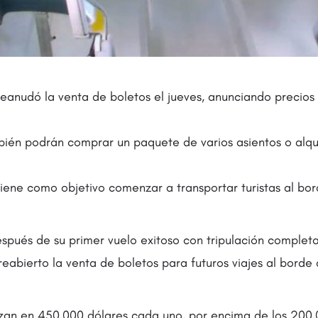
reanudó la venta de boletos el jueves, anunciando precios
mbién podrán comprar un paquete de varios asientos o alqu
tiene como objetivo comenzar a transportar turistas al bo
pués de su primer vuelo exitoso con tripulación completa,
eabierto la venta de boletos para futuros viajes al borde d
nzan en 450,000 dólares cada uno, por encima de los 200