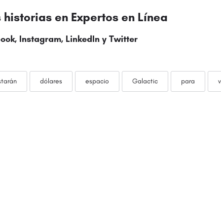
historias en
Expertos en Línea
ook
,
Instagram
,
LinkedIn
y
Twitter
starán
dólares
espacio
Galactic
para
v