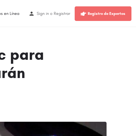
os en Línea
Sign in
o
Registrar
Registro de Expertos
ic para
arán