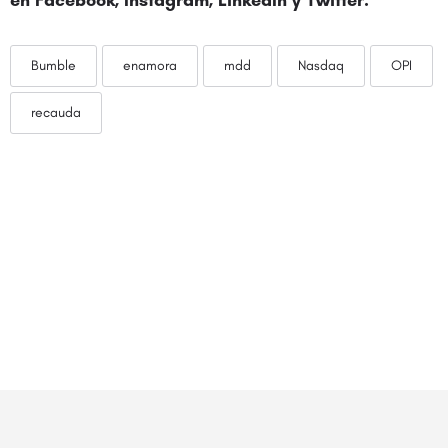
en
Facebook
,
Instagram
,
LinkedIn
y
Twitter
.
Bumble
enamora
mdd
Nasdaq
OPI
recauda