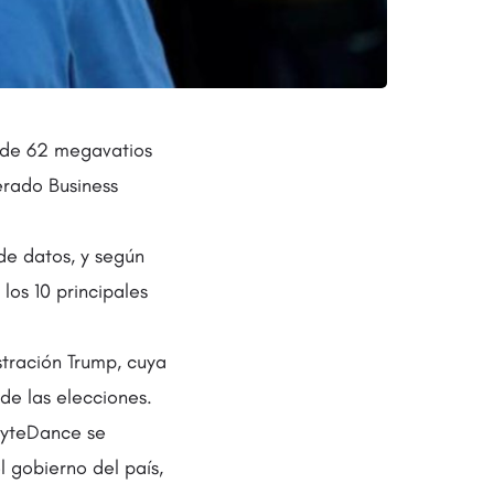
l de 62 megavatios
erado Business
de datos, y según
los 10 principales
stración Trump, cuya
de las elecciones.
 ByteDance se
l gobierno del país,