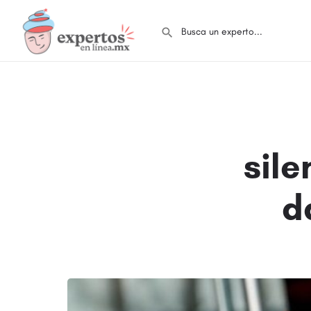
sil
d