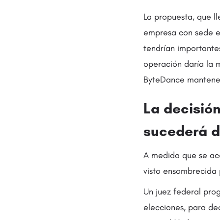
La propuesta, que ll
empresa con sede en
tendrían importantes
operación daría la m
ByteDance mantener
La decisió
sucederá d
A medida que se acer
visto ensombrecida
Un juez federal pro
elecciones, para dec