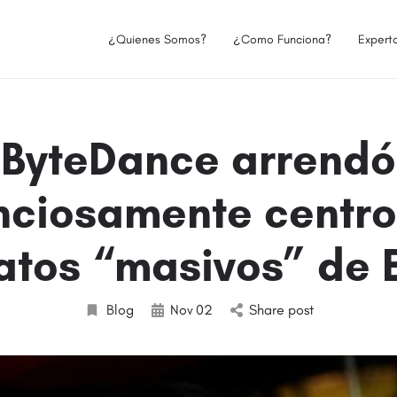
¿Quienes Somos?
¿Como Funciona?
Expert
ByteDance arrendó
enciosamente centro
atos “masivos” de 
Blog
Nov
02
Share post