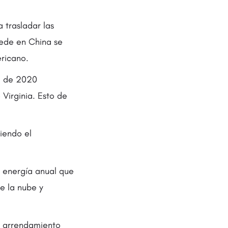
 trasladar las
sede en China se
ricano.
d de 2020
Virginia. Esto de
niendo el
s energía anual que
e la nube y
n arrendamiento