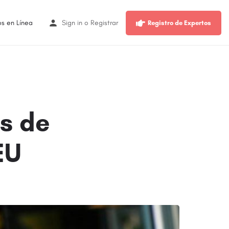
os en Línea
Sign in
o
Registrar
Registro de Expertos
s de
EU