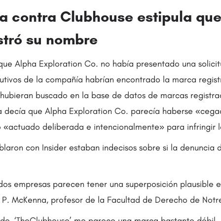
 contra Clubhouse estipula que
stró su nombre
que Alpha Exploration Co. no había presentado una solici
utivos de la compañía habrían encontrado la marca regis
 hubieran buscado en la base de datos de marcas registra
a decía que Alpha Exploration Co. parecía haberse «ceg
 «actuado deliberada e intencionalmente» para infringir l
blaron con Insider estaban indecisos sobre si la denuncia 
 dos empresas parecen tener una superposición plausible e
rk P. McKenna, profesor de la Facultad de Derecho de Not
lado, ‘TheClubhouse’ me parece una marca bastante débil