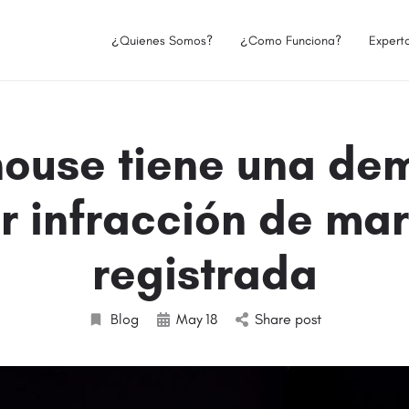
¿Quienes Somos?
¿Como Funciona?
Expert
ouse tiene una d
r infracción de ma
registrada
Blog
May
18
Share post