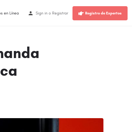
os en Línea
Sign in
o
Registrar
Registro de Expertos
emanda
rca