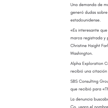
Una demanda de mar
generó dudas sobre
estadounidense.
«Es interesante que
marca registrada y p
Christine Haight Fa
Washington.
Alpha Exploration Co
recibió una citació
SBS Consulting Grou
que recibió para «T
La denuncia buscaba
Co. usara el nombre