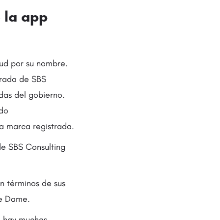
 la app
tud por su nombre.
trada de SBS
das del gobierno.
ado
a marca registrada.
de SBS Consulting
n términos de sus
re Dame.
— hay muchas