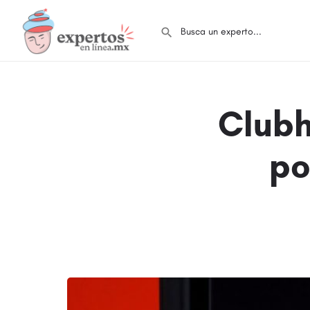
Clubh
po