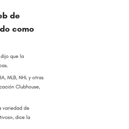
web de
nido como
dijo que la
cas.
BA, MLB, NHL y otras
licación Clubhouse,
a variedad de
ivos», dice la