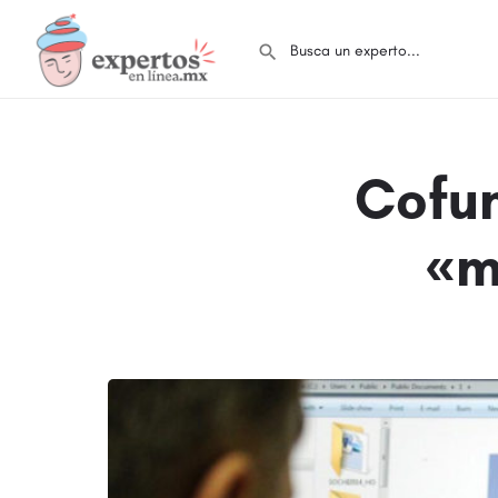
Cofun
«m