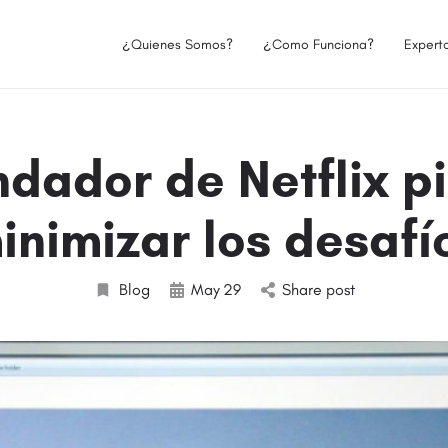
¿Quienes Somos?
¿Como Funciona?
Expert
dador de Netflix p
inimizar los desafí
Blog
May
29
Share post