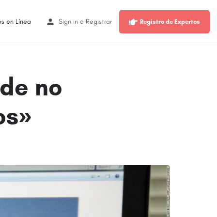
os en Línea
Sign in
o
Registrar
Registro de Expertos
ide no
os»