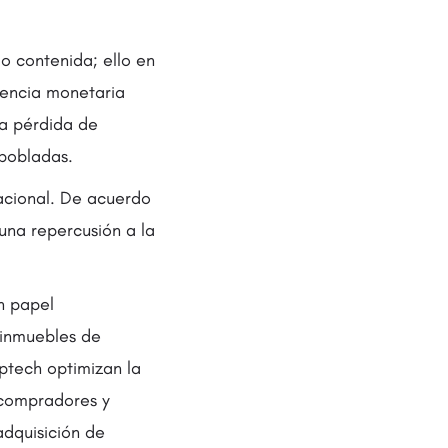
io contenida; ello en
vencia monetaria
la pérdida de
 pobladas.
nacional. De acuerdo
 una repercusión a la
n papel
 inmuebles de
ptech optimizan la
a compradores y
adquisición de