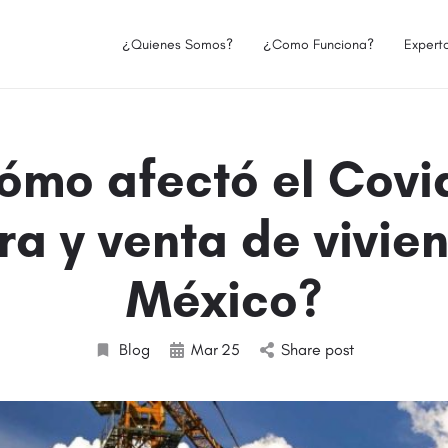
¿Quienes Somos?
¿Como Funciona?
Expert
ómo afectó el Covid
a y venta de vivie
México?
Blog
Mar
25
Share post