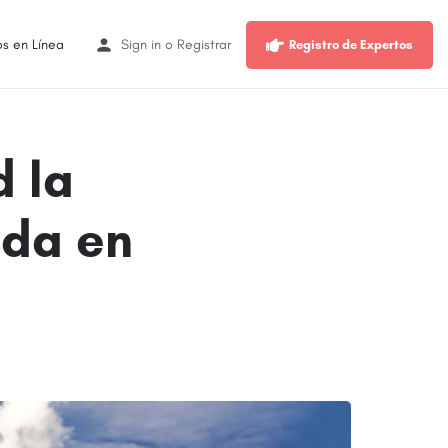
os en Línea
Sign in
o
Registrar
Registro de Expertos
 la
nda en