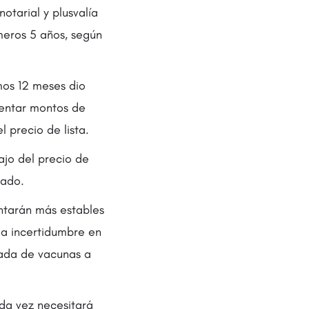
otarial y plusvalía
meros 5 años, según
imos 12 meses dio
entar montos de
 precio de lista.
ajo del precio de
cado.
entarán más estables
la incertidumbre en
gada de vacunas a
ada vez necesitará