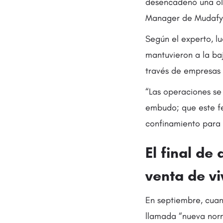
desencadenó una ola 
Manager de Mudafy
Según el experto, l
mantuvieron a la baj
través de empresas
“Las operaciones s
embudo; que este f
confinamiento para 
El final de
venta de v
En septiembre, cuan
llamada “nueva norma