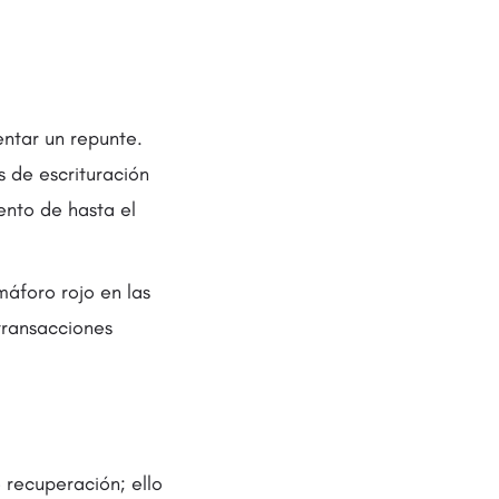
entar un repunte.
s de escrituración
ento de hasta el
áforo rojo en las
transacciones
 recuperación; ello