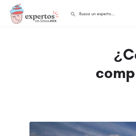
¿C
compr