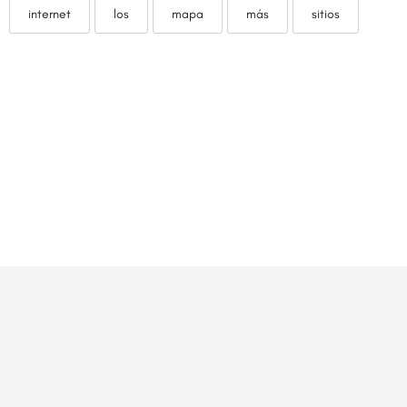
internet
los
mapa
más
sitios
© Hecho con
por
Bicéfalo Creativos