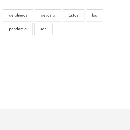
aerolíneas
devastó
Estas
las
pandemia
son