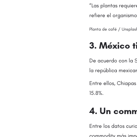
“Las plantas requier
refiere el organismo
Planta de café / Unsplas
3. México 
De acuerdo con la Se
la república mexica
Entre ellos, Chiapa
15.8%.
4. Un comm
Entre los datos curi
commodity más impo