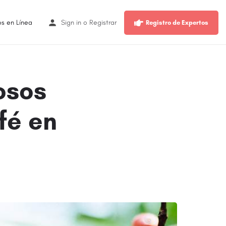
os en Línea
Sign in
o
Registrar
Registro de Expertos
osos
fé en