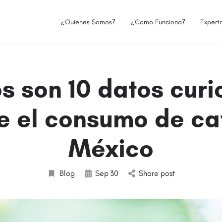
¿Quienes Somos?
¿Como Funciona?
Expert
os son 10 datos curi
e el consumo de ca
México
Blog
Sep
30
Share post