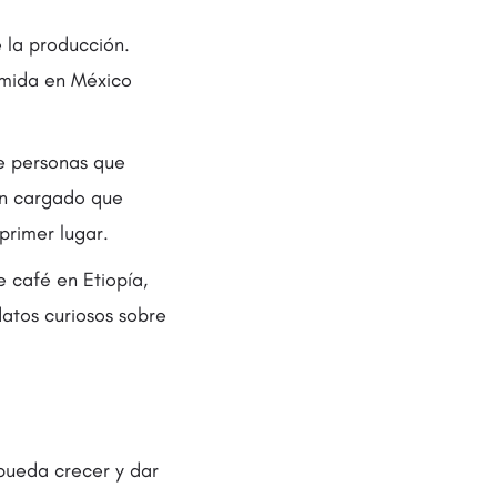
 la producción.
umida en México
e personas que
tan cargado que
primer lugar.
e café en Etiopía,
atos curiosos sobre
 pueda crecer y dar