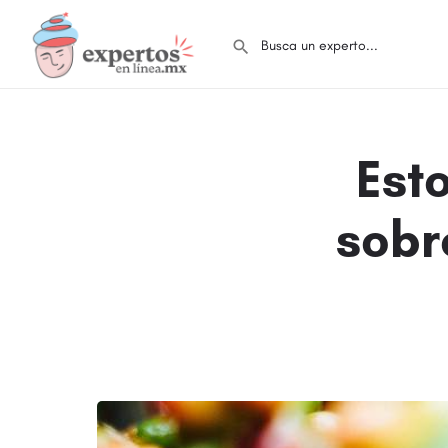
Est
sobr