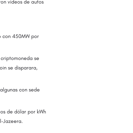
aron videos de autos
do con 450MW por
a criptomoneda se
oin se disparara,
, algunas con sede
vos de dólar por kWh
l-Jazeera.