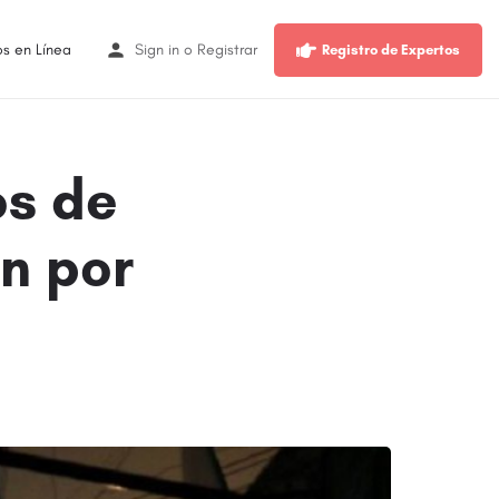
os en Línea
Sign in
o
Registrar
Registro de Expertos
os de
n por