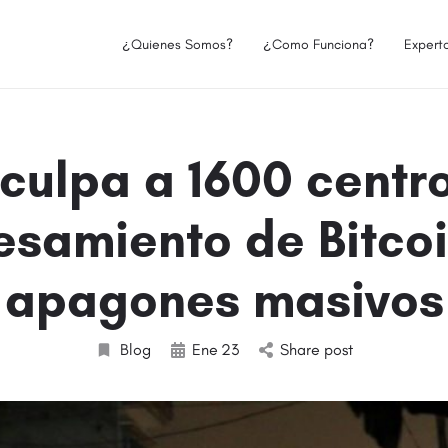
¿Quienes Somos?
¿Como Funciona?
Expert
 culpa a 1600 centr
esamiento de Bitcoi
apagones masivos
Blog
Ene
23
Share post