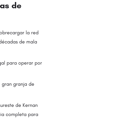
das de
sobrecargar la red
 «décadas de mala
gal para operar por
a gran granja de
sureste de Kernan
cia completa para