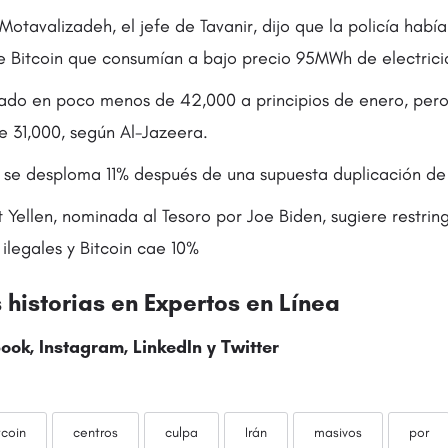
avalizadeh, el jefe de Tavanir, dijo que la policía habí
e Bitcoin que consumían a bajo precio 95MWh de electrici
rado en poco menos de 42,000 a principios de enero, per
e 31,000, según Al-Jazeera.
 se desploma 11% después de una supuesta duplicación de
 Yellen, nominada al Tesoro por Joe Biden, sugiere restringi
ilegales y Bitcoin cae 10%
historias en
Expertos en Línea
ook
,
Instagram
,
LinkedIn
y
Twitter
tcoin
centros
culpa
Irán
masivos
por