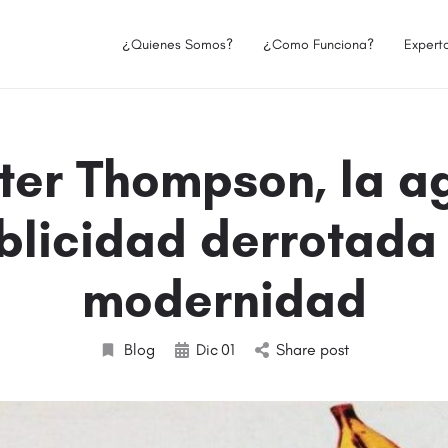
¿Quienes Somos?
¿Como Funciona?
Expert
lter Thompson, la a
blicidad derrotada 
modernidad
Blog
Dic
01
Share post