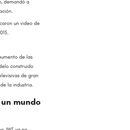
son, demandó a
ación.
icaron un video de
015.
 aumento de las
delo construido
levisivas de gran
e la industria.
n un mundo
mo JWT ya no