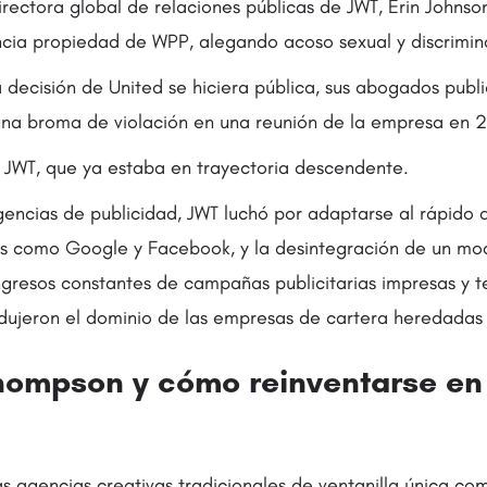
directora global de relaciones públicas de JWT, Erin John
ncia propiedad de WPP, alegando acoso sexual y discrimin
 decisión de United se hiciera pública, sus abogados publ
na broma de violación en una reunión de la empresa en 2
 JWT, que ya estaba en trayectoria descendente.
agencias de publicidad, JWT luchó por adaptarse al rápido
es como Google y Facebook, y la desintegración de un mo
gresos constantes de campañas publicitarias impresas y te
dujeron el dominio de las empresas de cartera heredadas d
Thompson y cómo reinventarse e
as agencias creativas tradicionales de ventanilla única co