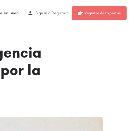
os en Línea
Sign in
o
Registrar
Registro de Expertos
gencia
por la