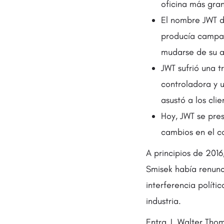
oficina más gra
El nombre JWT d
producía campañ
mudarse de su a
JWT sufrió una t
controladora y 
asustó a los cli
Hoy, JWT se pres
cambios en el c
A principios de 2016
Smisek había renunc
interferencia políti
industria.
Entra J. Walter Tho