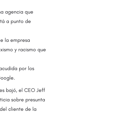
na agencia que
stá a punto de
 de la empresa
exismo y racismo que
acudida por los
Google.
nes bajó, el CEO Jeff
icia sobre presunta
del cliente de la