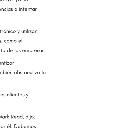
encias a intentar
rónico y utilizan
s, como el
to de las empresas.
ntizar
mbién obstaculizó la
es clientes y
Mark Read, dijo:
por él. Debemos