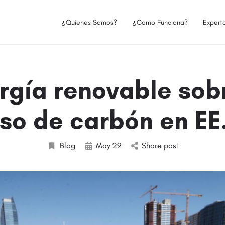
¿Quienes Somos?
¿Como Funciona?
Expert
rgía renovable so
uso de carbón en EE
Blog
May
29
Share post