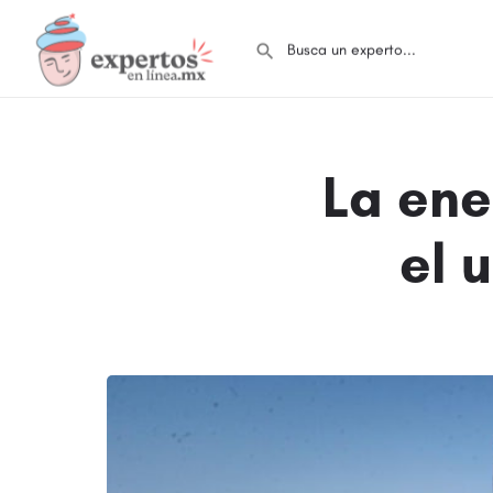
La ene
el 