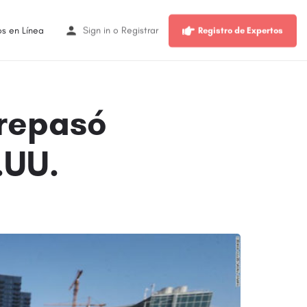
os en Línea
Sign in
o
Registrar
Registro de Expertos
brepasó
.UU.