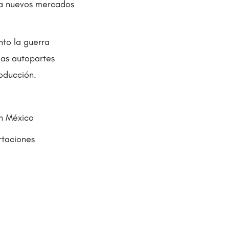
s a nuevos mercados
nto la guerra
las autopartes
roducción.
en México
rtaciones