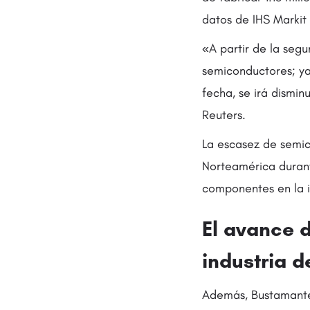
datos de IHS Markit 
«A partir de la seg
semiconductores; ya
fecha, se irá dismi
Reuters.
La escasez de semic
Norteamérica durant
componentes en la i
El avance 
industria d
Además, Bustamante 