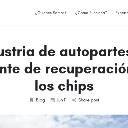
¿Quienes Somos?
¿Como Funciona?
Expert
ustria de autoparte
onte de recuperació
los chips
Blog
Jun
11
Share post