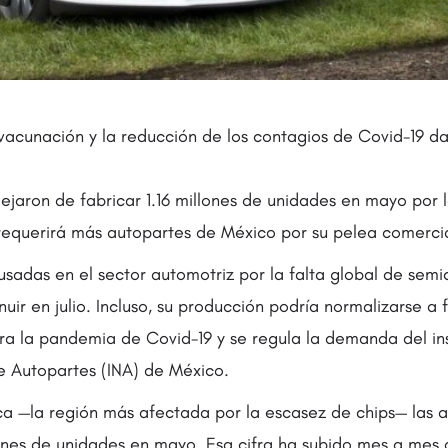
 vacunación y la reducción de los contagios de Covid-19 d
jaron de fabricar 1.16 millones de unidades en mayo por l
requerirá más autopartes de México por su pelea comerci
usadas en el sector automotriz por la falta global de sem
ir en julio. Incluso, su producción podría normalizarse a 
a la pandemia de Covid-19 y se regula la demanda del in
de Autopartes (INA) de México.
a —la región más afectada por la escasez de chips— las 
llones de unidades en mayo. Esa cifra ha subido mes a mes