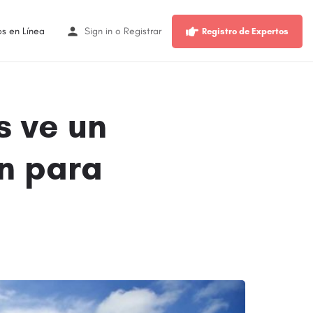
os en Línea
Sign in
o
Registrar
Registro de Expertos
s ve un
n para