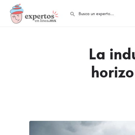
La ind
horiz