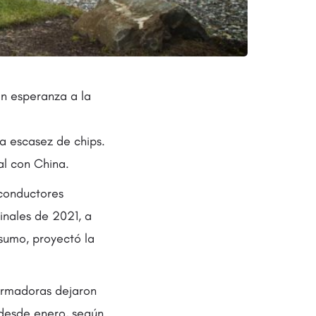
an esperanza a la
a escasez de chips.
al con China.
iconductores
finales de 2021, a
sumo, proyectó la
armadoras dejaron
 desde enero, según