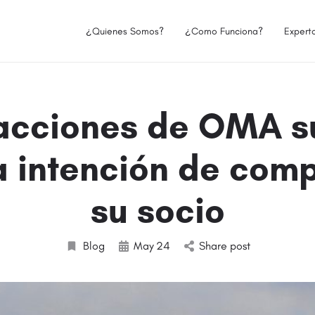
¿Quienes Somos?
¿Como Funciona?
Expert
acciones de OMA 
a intención de com
su socio
Blog
May
24
Share post