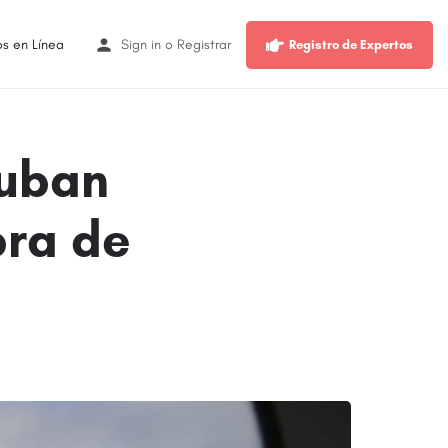
os en Línea
Sign in
o
Registrar
Registro de Expertos
suban
pra de