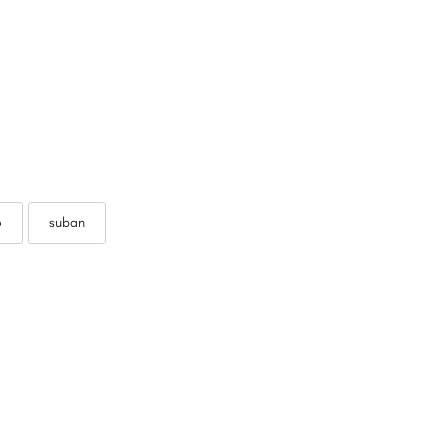
o
suban