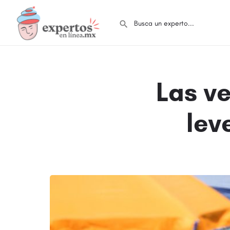
Las v
lev