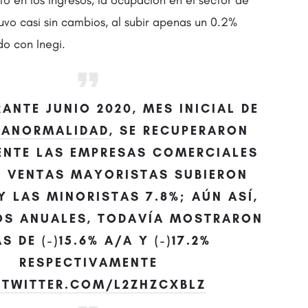
o en los ingresos, la ocupación en el sector de
uvo casi sin cambios, al subir apenas un 0.2%
o con Inegi.
ANTE JUNIO 2020, MES INICIAL DE
VANORMALIDAD
, SE RECUPERARON
ENTE LAS EMPRESAS COMERCIALES
S VENTAS MAYORISTAS SUBIERON
 Y LAS MINORISTAS 7.8%; AÚN ASÍ,
OS ANUALES, TODAVÍA MOSTRARON
S DE (-)15.6% A/A Y (-)17.2%
RESPECTIVAMENTE
.TWITTER.COM/L2ZHZCXBLZ