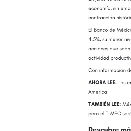
economía, sin emba
contracción históri
El Banco de México
4.5%, su menor niv
acciones que sean 
actividad producti
Con información d
AHORA LEE:
Las e
America
TAMBIÉN LEE:
Méx
pero el T-MEC será
Descubre más