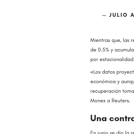
— JULIO 
Mientras que, las 
de 0.5% y acumular
por estacionalidad
«Los datos proyect
económica y aunque
recuperación tomar
Monex a Reuters.
Una contra
En junio se dio la