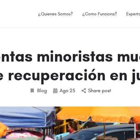
¿Quienes Somos?
¿Como Funciona?
Expert
entas minoristas mu
e recuperación en j
Blog
Ago
25
Share post