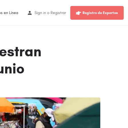
os en Línea
Sign in
o
Registrar
Registro de Expertos
estran
unio