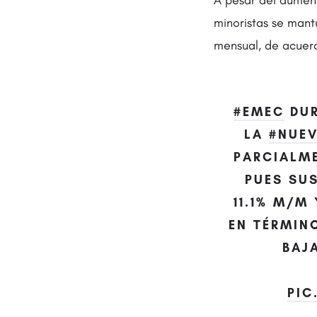
A pesar del aument
minoristas se mant
mensual, de acuerd
#EMEC
DUR
LA
#NUE
PARCIALM
PUES SU
11.1% M/M
EN TÉRMIN
BAJA
PIC