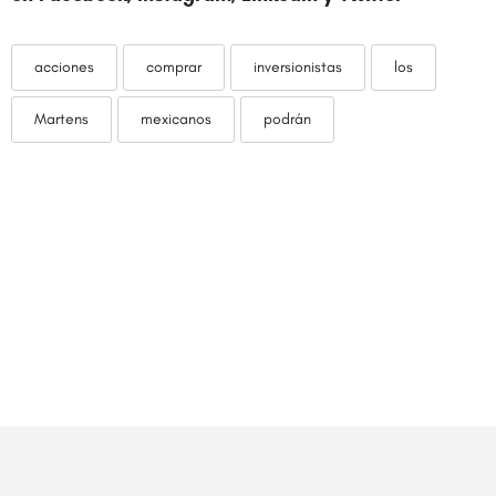
acciones
comprar
inversionistas
los
Martens
mexicanos
podrán