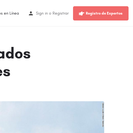
os en Línea
Sign in
o
Registrar
Registro de Expertos
ados
es