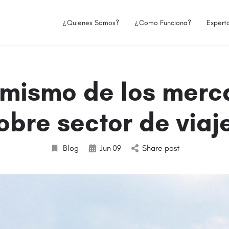
¿Quienes Somos?
¿Como Funciona?
Expert
imismo de los merc
obre sector de viaj
Blog
Jun
09
Share post