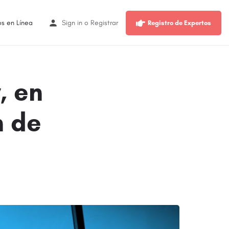
os en Línea
Sign in
o
Registrar
Registro de Expertos
, en
n de