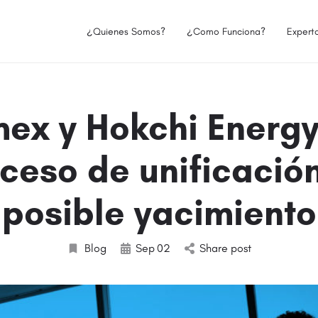
¿Quienes Somos?
¿Como Funciona?
Expert
ex y Hokchi Energy
ceso de unificació
posible yacimiento
Blog
Sep
02
Share post