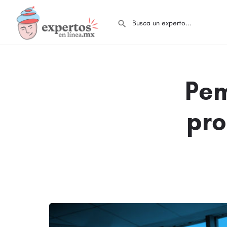
Pem
pro