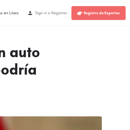
os en Línea
Sign in
o
Registrar
Registro de Expertos
n auto
odría