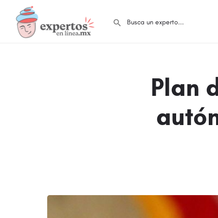
Plan 
autó