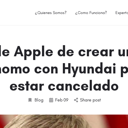
¿Quienes Somos?
¿Como Funciona?
Expert
de Apple de crear u
nomo con Hyundai p
estar cancelado
Blog
Feb
09
Share post