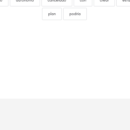
to
autónomo
cancelado
con
crear
esta
plan
podría