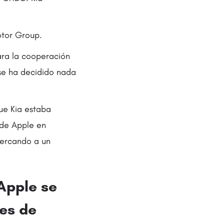
otor Group.
ara la cooperación
 se ha decidido nada
que Kia estaba
 de Apple en
cercando a un
Apple se
tes de