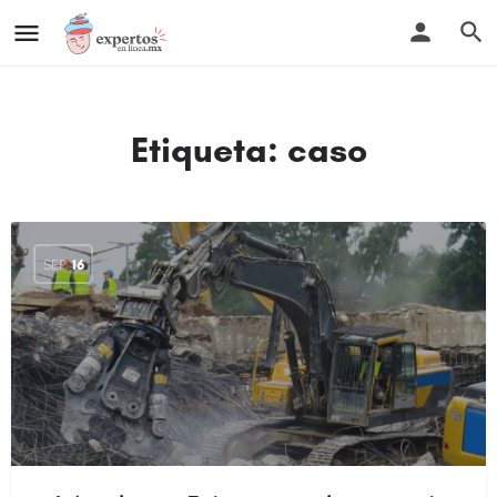
Etiqueta:
caso
SEP
16