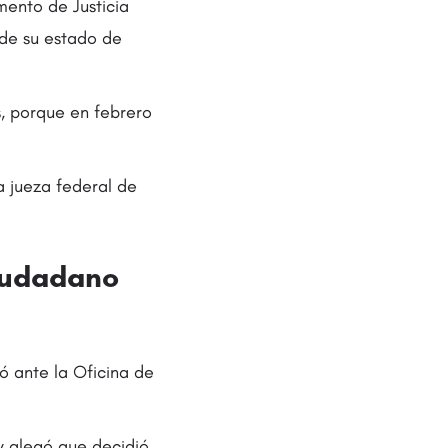
mento de Justicia
 de su estado de
, porque en febrero
a jueza federal de
iudadano
ó ante la Oficina de
y alegó que decidió