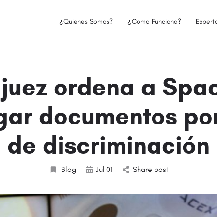
¿Quienes Somos?
¿Como Funciona?
Expert
 juez ordena a Spa
gar documentos po
de discriminación
Blog
Jul
01
Share post