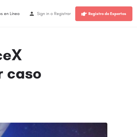
os en Línea
Sign in
o
Registrar
Registro de Expertos
ceX
r caso