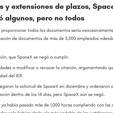
 y extensiones de plazos, Spac
ó algunos, pero no todos
e proporcionar todos los documentos sería «excesivament
ntación de documentos de más de 3,500 empleados «desde
ción, que SpaceX se negó a cumplir.
ridades a modificar o revocar la citación, argumentando q
dad del IER.
egaron la solicitud de SpaceX en diciembre y ordenaron
tación dentro de los 14 días, pero SpaceX aún se negó.
 ya había pasado más de 1,000 horas cumpliendo con las so
ades solo habían dado «la más endeble de las justificacion