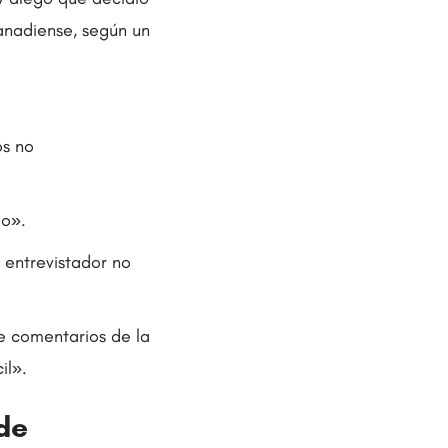
anadiense, según un
os no
do».
 entrevistador no
e comentarios de la
il».
de