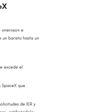
eX
e oneroso» e
 un barista hasta un
ue excede el
 a SpaceX que
licitudes de IER y
es», calificándola