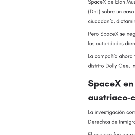
SpaceX de Elon Musk
(DoJ) sobre un caso
ciudadanía, dictamin
Pero SpaceX se neg
las autoridades dier
La compañía ahora t
distrito Dolly Gee,
SpaceX en 
austriaco-
La investigación co
Derechos de Inmigr
El quejoso fue entr