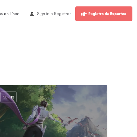
os en Línea
Sign in
o
Registrar
Registro de Expertos
SEP
13