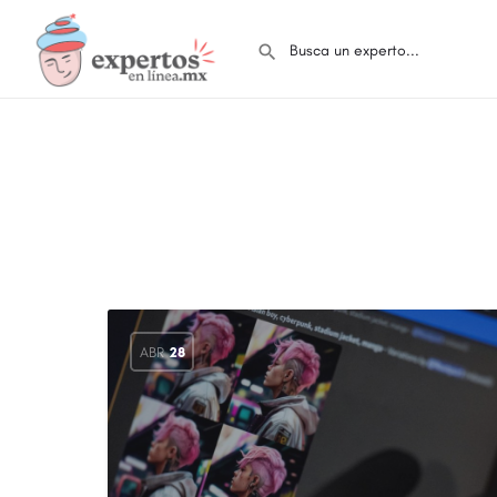
ABR
28