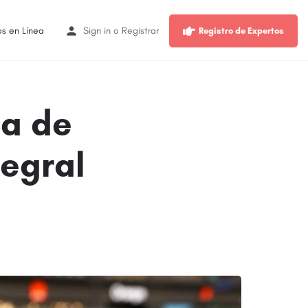
os en Línea
Sign in
o
Registrar
Registro de Expertos
ba de
tegral