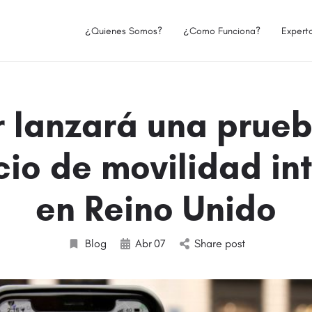
¿Quienes Somos?
¿Como Funciona?
Expert
 lanzará una prue
cio de movilidad in
en Reino Unido
Blog
Abr
07
Share post