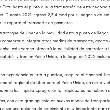
 Eats, hasta el punto que la facturación de este negocio s
dad. Durante 2021 ingresó 2,314 mdd por su negocio de en
 le reportó el transporte de pasajeros
traataque de Uber en la movilidad está a punto de llegar
 comenzar a integrar otros medios de transporte, aparte 
echo, este verano ofrecerá la posibilidad de contratar a t
 autobús y tren en Reino Unido; a lo largo de 2022 incluir
una experiencia puerta a puerta», asegura al Financial Tim
eneral regional de Uber para el Reino Unido, en norte y el
demia les impidió «progresar tan rápido» como habrían q
rás, con esta gran apuesta en nuevos modos de transport
a a ser una palanca de crecimiento muy importante para n