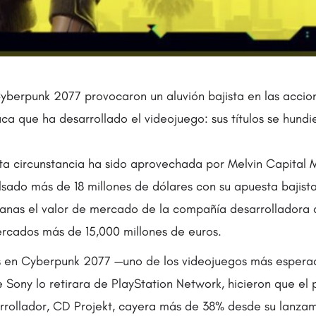
Cyberpunk 2077 provocaron un aluvión bajista en las accio
ca que ha desarrollado el videojuego: sus títulos se hund
ta circunstancia ha sido aprovechada por Melvin Capital
sado más de 18 millones de dólares con su apuesta bajista
manas el valor de mercado de la compañía desarrollador
ercados más de 15,000 millones de euros.
les en Cyberpunk 2077 —uno de los videojuegos más esper
Sony lo retirara de PlayStation Network, hicieron que el 
rrollador, CD Projekt, cayera más de 38% desde su lanzam