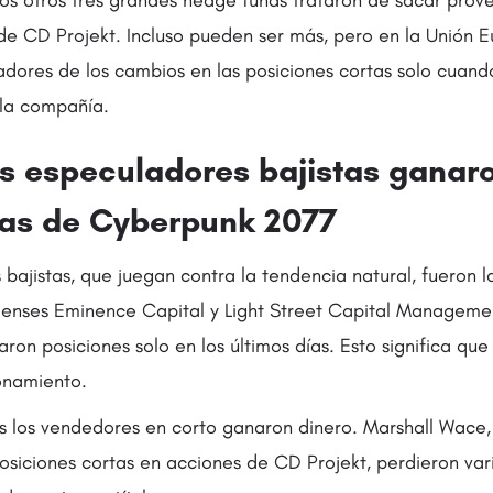
os otros tres grandes hedge funds trataron de sacar pro
 de CD Projekt. Incluso pueden ser más, pero en la Unión 
adores de los cambios en las posiciones cortas solo cuand
 la compañía.
os especuladores bajistas ganar
llas de Cyberpunk 2077
bajistas, que juegan contra la tendencia natural, fueron l
denses Eminence Capital y Light Street Capital Managem
on posiciones solo en los últimos días. Esto significa qu
ionamiento.
s los vendedores en corto ganaron dinero. Marshall Wace
siciones cortas en acciones de CD Projekt, perdieron vari