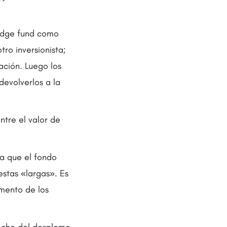
hedge fund como
ro inversionista;
ación. Luego los
evolverlos a la
entre el valor de
la que el fondo
estas «largas». Es
umento de los