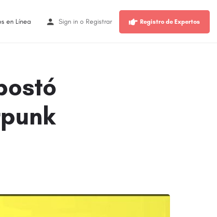
os en Línea
Sign in
o
Registrar
Registro de Expertos
postó
rpunk