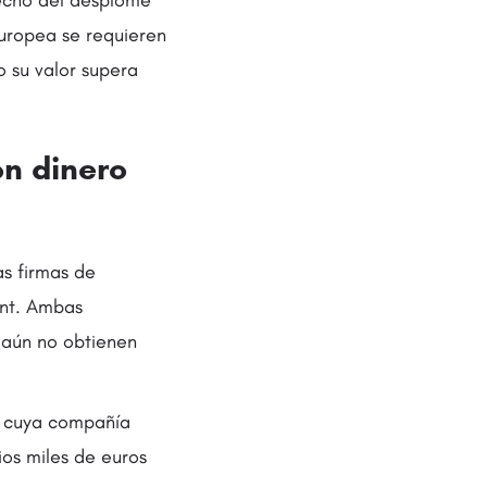
vecho del desplome
Europea se requieren
o su valor supera
on dinero
as firmas de
ent. Ambas
e aún no obtienen
, cuya compañía
os miles de euros