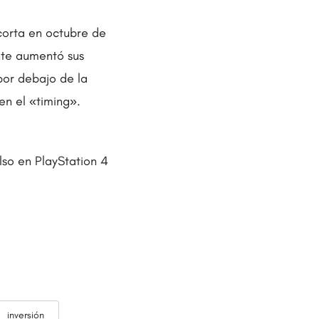
corta en octubre de
nte aumentó sus
por debajo de la
en el «timing».
so en PlayStation 4
inversión