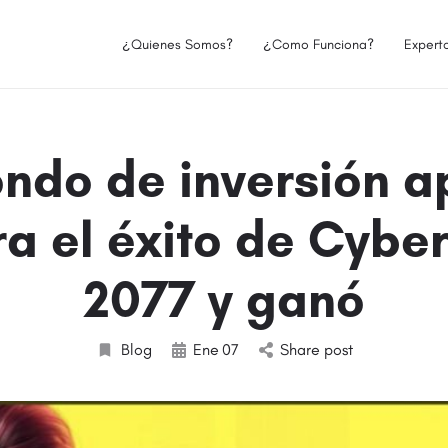
¿Quienes Somos?
¿Como Funciona?
Expert
ondo de inversión a
ra el éxito de Cybe
2077 y ganó
Blog
Ene
07
Share post