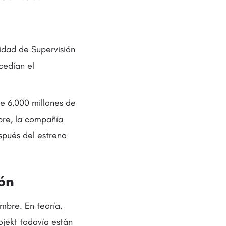
idad de Supervisión
cedían el
e 6,000 millones de
bre, la compañía
espués del estreno
ón
embre. En teoría,
ojekt todavía están