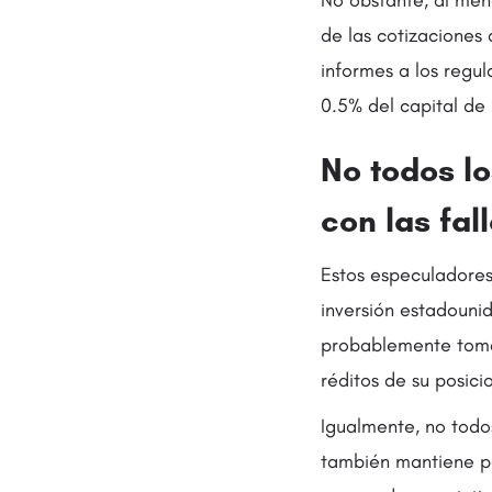
No obstante, al men
de las cotizaciones
informes a los regul
0.5% del capital de
No todos l
con las fa
Estos especuladores 
inversión estadouni
probablemente tomar
réditos de su posic
Igualmente, no todo
también mantiene po