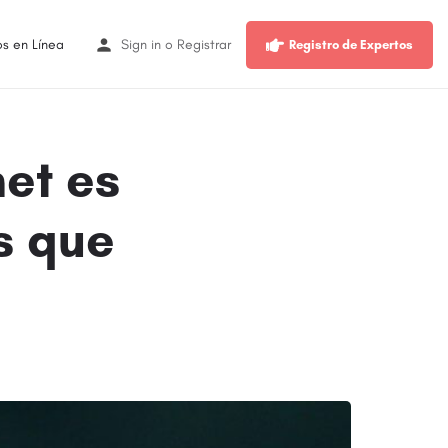
os en Línea
Sign in
o
Registrar
Registro de Expertos
net es
s que