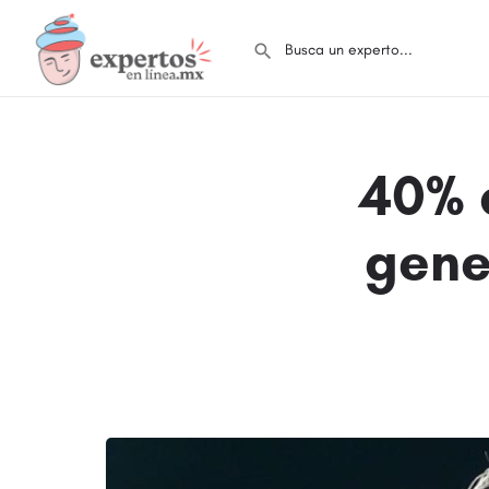
40% d
gene