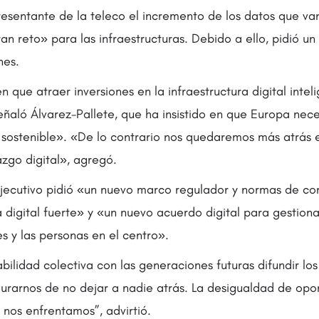
esentante de la teleco el incremento de los datos que van 
n reto» para las infraestructuras. Debido a ello, pidió un
nes.
n que atraer inversiones en la infraestructura digital inte
eñaló Álvarez-Pallete, que ha insistido en que Europa nec
sostenible». «De lo contrario nos quedaremos más atrás e
azgo digital», agregó.
 ejecutivo pidió «un nuevo marco regulador y normas de c
 digital fuerte» y «un nuevo acuerdo digital para gestionar
es y las personas en el centro».
bilidad colectiva con las generaciones futuras difundir los
gurarnos de no dejar a nadie atrás. La desigualdad de opo
e nos enfrentamos”, advirtió.