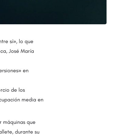
re sí», lo que
ca, José María
versiones» en
rcio de los
 ocupación media en
or máquinas que
allete, durante su