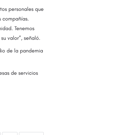
atos personales que
as compañías.
gnidad. Tenemos
su valor”, señaló.
dio de la pandemia
esas de servicios