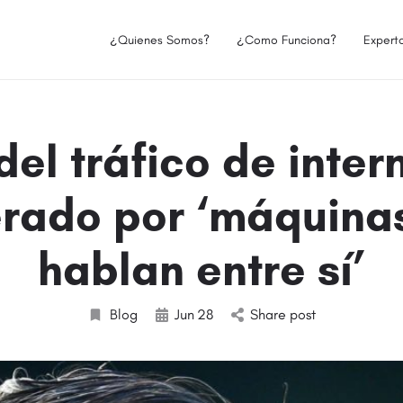
¿Quienes Somos?
¿Como Funciona?
Expert
el tráfico de inter
rado por ‘máquina
hablan entre sí’
Blog
Jun
28
Share post