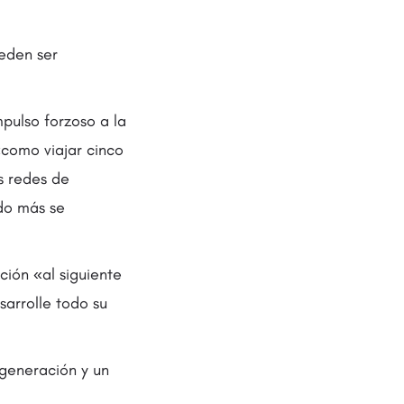
eden ser
pulso forzoso a la
«como viajar cinco
s redes de
do más se
ción «al siguiente
esarrolle todo su
 generación y un