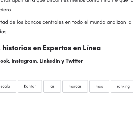
atos apuntan a que Bitcoin es menos contaminante que la
ciero
tad de los bancos centrales en todo el mundo analizan la 
das
historias en
Expertos en Línea
ook
,
Instagram
,
LinkedIn
y
Twitter
escala
Kantar
las
marcas
más
ranking