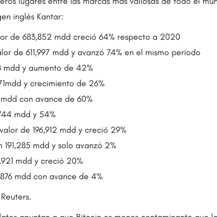
imeros lugares entre las marcas más valiosas de todo el m
gen inglés Kantar:
or de 683,852 mdd creció 64%​ respecto a 2020
alor de 611,997 mdd y avanzó 74%​ en el mismo periodo
8 mdd ​y aumento de 42%​
271mdd ​y crecimiento de 26%​
31mdd con avance de 60%​
744 mdd ​y 54%​
 valor de 196,912 mdd y creció 29%​
en 191,285 mdd y solo avanzó​ 2%​
,921 mdd y creció 20%
,876 mdd ​con avance de 4%
Reuters.