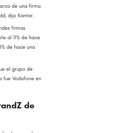
marca de una firma
d, dijo Kantar.
ndes firmas
nte al 11% de hace
20% de hace una
gue el grupo de
ta fue Vodafone en
BrandZ de