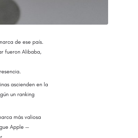
 marca de ese país.
ar fueron Alibaba,
resencia.
inas ascienden en la
egún un ranking
marca más valiosa
igue Apple —
r.