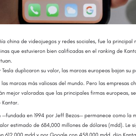
a china de videojuegos y redes sociales, fue la principal
nas que estuvieron bien calificadas en el ranking de Kant
tuan.
y Tesla duplicaron su valor, las marcas europeas bajan su p
las marcas más valiosas del mundo. Pero las empresas ch
stán mejor valoradas que las principales firmas europeas, s
 Kantar.
on —fundada en 1994 por Jeff Bezos— permanece como la 
alor estimado de 684,000 millones de dólares (mdd). Le s
on 612,000 mdd y por Google con 458,000 mdd, dijo Kanta