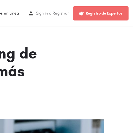
os en Línea
Sign in
o
Registrar
Registro de Expertos
ing de
 más