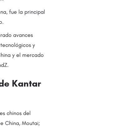
a, fue la principal
o.
grado avances
 tecnológicos y
China y el mercado
ndZ.
 de Kantar
es chinos del
de China, Moutai;