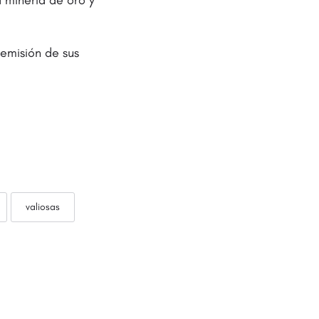
 minería de oro y
emisión de sus
valiosas