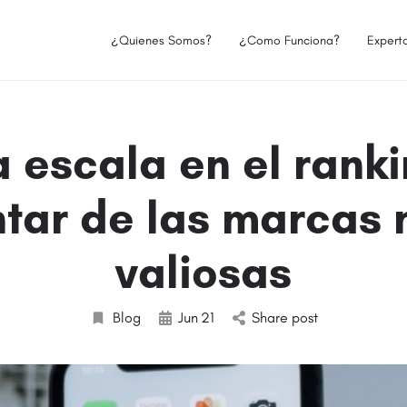
¿Quienes Somos?
¿Como Funciona?
Expert
 escala en el rank
tar de las marcas
valiosas
Blog
Jun
21
Share post