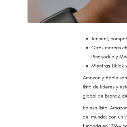
Tencent, compañí
Otras marcas chi
Pinduoduo y Mei
Mientras TikTok 
Amazon y Apple son 
lista de líderes y e
global de BrandZ de
En esa lista, Amaz
del mundo; con un v
fundada en 1976— c