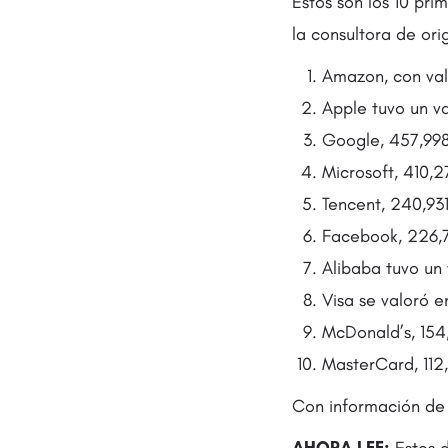
Estos son los 10 pr
la consultora de ori
Amazon, con val
Apple​ tuvo un v
Google​, 457,99
Microsoft​, 410,
Tencent​, 240,9
Facebook​, 226,
Alibaba​ tuvo un
Visa​ se valoró 
McDonald’s, 154
MasterCard, 112
Con información de 