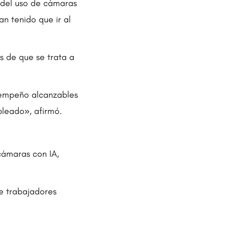
 del uso de cámaras
n tenido que ir al
s de que se trata a
sempeño alcanzables
pleado», afirmó.
cámaras con IA,
e trabajadores