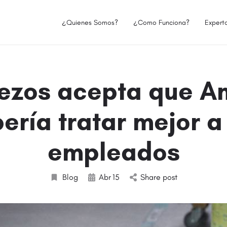
¿Quienes Somos?
¿Como Funciona?
Expert
Bezos acepta que 
ería tratar mejor a
empleados
Blog
Abr
15
Share post