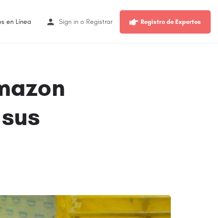
os en Línea
Sign in
o
Registrar
Registro de Expertos
Amazon
 sus