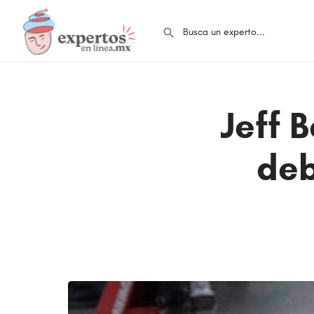
Jeff 
deb