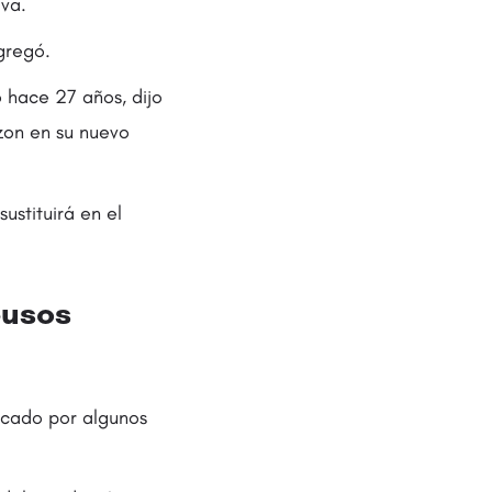
iva.
gregó.
 hace 27 años, dijo
zon en su nuevo
ustituirá en el
busos
icado por algunos