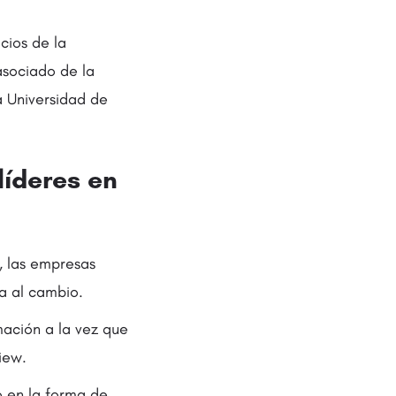
cios de la
asociado de la
a Universidad de
líderes en
, las empresas
a al cambio.
mación a la vez que
iew.
o en la forma de