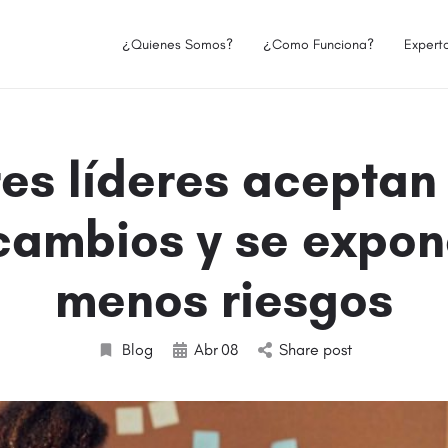
¿Quienes Somos?
¿Como Funciona?
Expert
es líderes aceptan
 cambios y se expon
menos riesgos
Blog
Abr
08
Share post