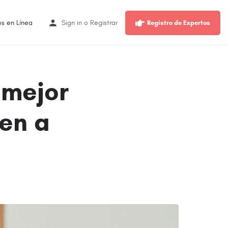
os en Línea
Sign in
o
Registrar
Registro de Expertos
 mejor
en a