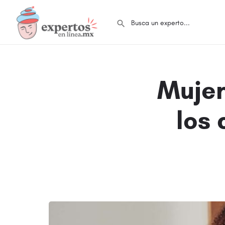
Mujer
los