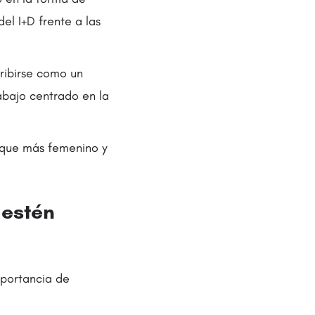
el I+D frente a las
cribirse como un
abajo centrado en la
oque más femenino y
 estén
mportancia de