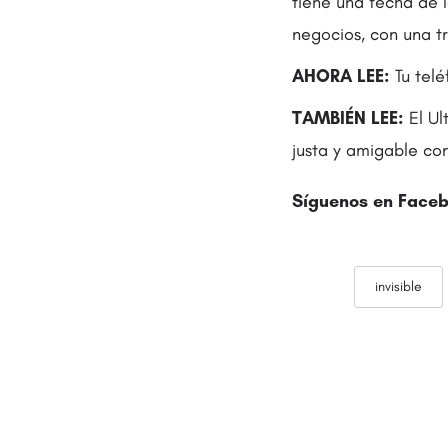
tiene una fecha de 
negocios, con una t
AHORA LEE:
Tu telé
TAMBIÉN LEE:
El Ul
justa y amigable co
Síguenos en Faceb
invisible