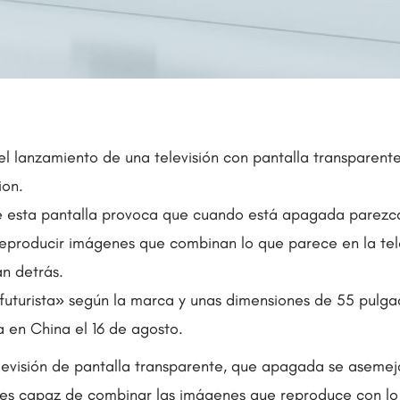
l lanzamiento de una televisión con pantalla transparente
ion.
e esta pantalla provoca que cuando está apagada parezc
reproducir imágenes que combinan lo que parece en la tele
án detrás.
uturista» según la marca y unas dimensiones de 55 pulgada
a en China el 16 de agosto.
levisión de pantalla transparente, que apagada se asemej
so es capaz de combinar las imágenes que reproduce con lo