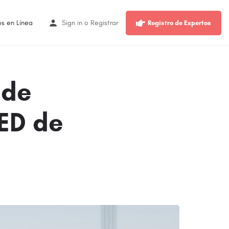
os en Línea
Sign in
o
Registrar
Registro de Expertos
 de
ED de