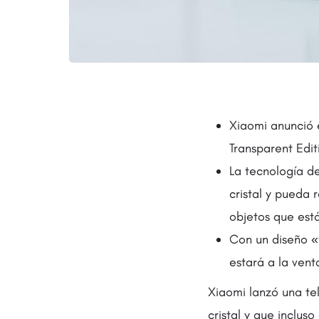
Xiaomi anunció e
Transparent Edit
La tecnología d
cristal y pueda 
objetos que est
Con un diseño «f
estará a la vent
Xiaomi lanzó una te
cristal y que inclu