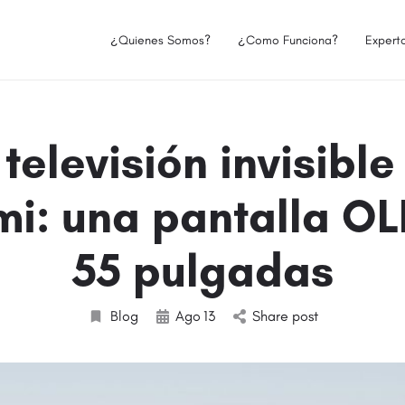
¿Quienes Somos?
¿Como Funciona?
Expert
 televisión invisible
mi: una pantalla OL
55 pulgadas
Blog
Ago
13
Share post