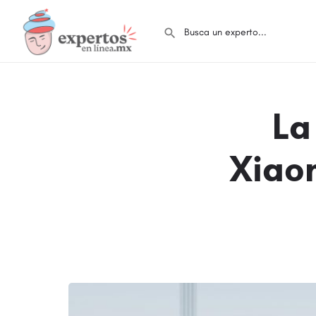
La
Xiao