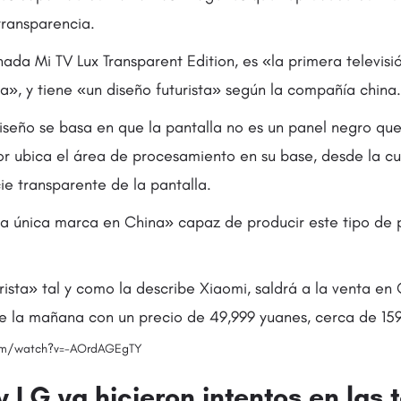
transparencia.
ada Mi TV Lux Transparent Edition, es «la primera televis
a», y tiene «un diseño futurista» según la compañía china.
diseño se basa en que la pantalla no es un panel negro qu
or ubica el área de procesamiento en su base, desde la cu
ie transparente de la pantalla.
a única marca en China» capaz de producir este tipo de 
urista» tal y como la describe Xiaomi, saldrá a la venta en 
de la mañana con un precio de 49,999 yuanes, cerca de 159
om/watch?v=-AOrdAGEgTY
 LG ya hicieron intentos en las 