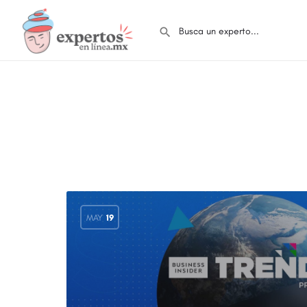
MAY
19