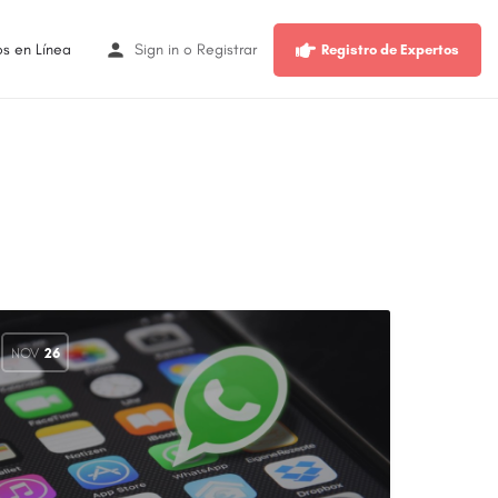
os en Línea
Sign in
o
Registrar
Registro de Expertos
NOV
26